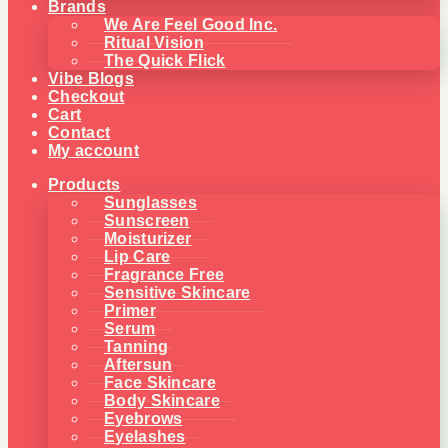
Brands
We Are Feel Good Inc.
Ritual Vision
The Quick Flick
Vibe Blogs
Checkout
Cart
Contact
My account
Products
Sunglasses
Sunscreen
Moisturizer
Lip Care
Fragrance Free
Sensitive Skincare
Primer
Serum
Tanning
Aftersun
Face Skincare
Body Skincare
Eyebrows
Eyelashes