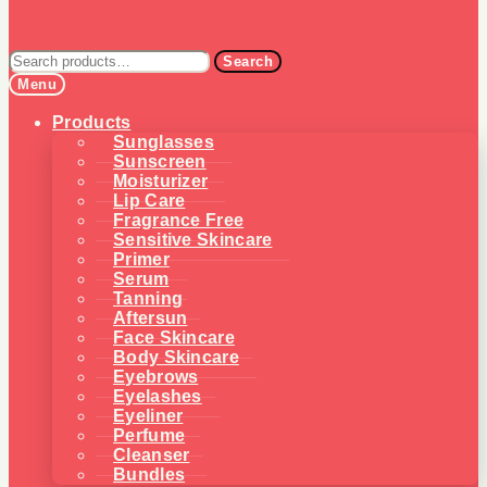
Search
Search
for:
Menu
Products
Sunglasses
Sunscreen
Moisturizer
Lip Care
Fragrance Free
Sensitive Skincare
Primer
Serum
Tanning
Aftersun
Face Skincare
Body Skincare
Eyebrows
Eyelashes
Eyeliner
Perfume
Cleanser
Bundles