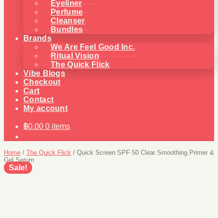
Eyeliner
Perfume
Cleanser
Bundles
Brands
We Are Feel Good Inc.
Ritual Vision
The Quick Flick
Vibe Blogs
Checkout
Cart
Contact
My account
฿
0.00
0 items
Home
/
The Quick Flick
/
Quick Screen SPF 50 Clear Smoothing Primer &
Gel Serum
Sale!