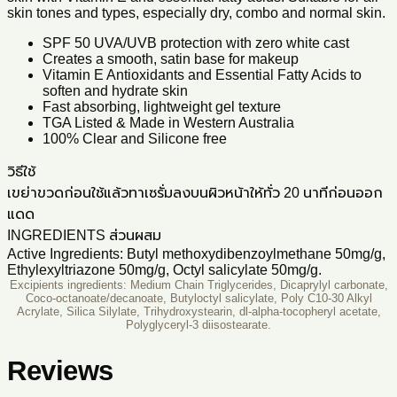
skin tones and types, especially dry, combo and normal skin.
SPF 50 UVA/UVB protection with zero white cast
Creates a smooth, satin base for makeup
Vitamin E Antioxidants and Essential Fatty Acids to
soften and hydrate skin
Fast absorbing, lightweight gel texture
TGA Listed & Made in Western Australia
100% Clear and Silicone free
วิธีใช้
เขย่าขวดก่อนใช้แล้วทาเซรั่มลงบนผิวหน้าให้ทั่ว 20 นาทีก่อนออก
แดด
INGREDIENTS ส่วนผสม
Active Ingredients: Butyl methoxydibenzoylmethane 50mg/g,
Ethylexyltriazone 50mg/g, Octyl salicylate 50mg/g.
Excipients ingredients: Medium Chain Triglycerides, Dicaprylyl carbonate,
Coco-octanoate/decanoate, Butyloctyl salicylate, Poly C10-30 Alkyl
Acrylate, Silica Silylate, Trihydroxystearin, dl-alpha-tocopheryl acetate,
Polyglyceryl-3 diisostearate.
Reviews