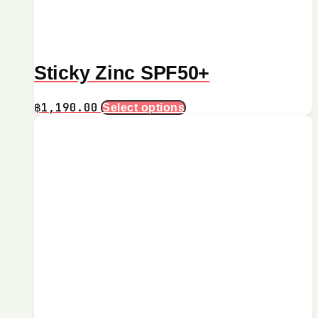
Sticky Zinc SPF50+
This
฿
1,190.00
Select options
product
has
multiple
variants.
The
options
may
be
chosen
on
the
product
page